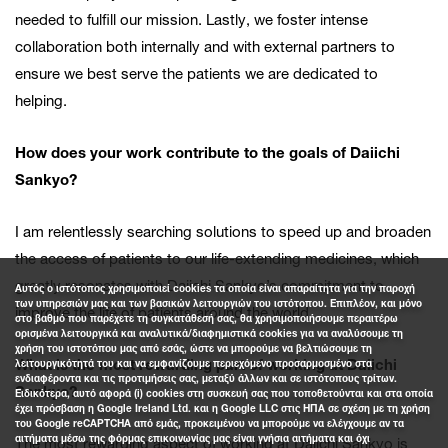
needed to fulfill our mission. Lastly, we foster intense
collaboration both internally and with external partners to
ensure we best serve the patients we are dedicated to
helping.
How does your work contribute to the goals of Daiichi
Sankyo?
I am relentlessly searching solutions to speed up and broaden
the access of patients to our life-extending medicines, which
greatly resonates with Daiichi Sankyo’s commitment to
Αυτός ο ιστότοπος χρησιμοποιεί cookies τα οποία είναι απαραίτητα για την παροχή
των υπηρεσιών μας και των βασικών λειτουργιών του ιστότοπου. Επιπλέον, και μόνο
improve the life of patients around the world.
στο βαθμό που παρέχετε τη συγκατάθεσή σας, θα χρησιμοποιήσουμε περαιτέρω
ορισμένα λειτουργικά και αναλυτικά/διαφημιστικά cookies για να αναλύσουμε τη
χρήση του ιστοτόπου μας από εσάς, ώστε να μπορούμε να βελτιώσουμε τη
What is the most rewarding part of working at Daiichi
λειτουργικότητά του και να εμφανίζουμε περιεχόμενο προσαρμοσμένο στα
ενδιαφέροντα και τις προτιμήσεις σας, μεταξύ άλλων και σε ιστότοπους τρίτων.
Sankyo?
Ειδικότερα, αυτό αφορά (i) cookies στη συσκευή σας που τοποθετούνται και στα οποία
έχει πρόσβαση η Google Ireland Ltd. και η Google LLC στις ΗΠΑ σε σχέση με τη χρήση
του Google reCAPTCHA από εμάς, προκειμένου να μπορούμε να ελέγχουμε αν τα
αιτήματα μέσω της φόρμας επικοινωνίας μας είναι γνήσια αιτήματα και όχι
The most rewarding aspect of working at Daiichi Sankyo is