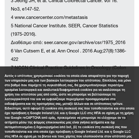
3 Jeong JH, et al. Clinical Colorectal Cancer. Vol 16.
No3, e147-52.
4 www.cancercenter.com/metastasis
5 National Cancer Institute. SEER, Cancer Statistics
(1975-2016).
Διαθέσιμο από: seer.cancer.gov/archive/csr/1975_2016
6 Van Cutsem E, et al. Ann Oncol . 2016 Aug;27(8):1386-
422
7 NCCN Clinical Practice Guidelines in Oncology (Colon
Cancer). Version 5. 2024.
Αυτός ο ιστότοπος χρησιμοποιεί cookies τα οποία είναι απαραίτητα για την παροχή
των υπηρεσιών μας και των βασικών λειτουργιών του ιστότοπου. Επιπλέον, και μόνο
8 Xie YH, et al. Signal Transduct Target Ther . 2020 Mar
στο βαθμό που παρέχετε τη συγκατάθεσή σας, θα χρησιμοποιήσουμε περαιτέρω
ορισμένα λειτουργικά και αναλυτικά/διαφημιστικά cookies για να αναλύσουμε τη
20;5(1):22.
χρήση του ιστοτόπου μας από εσάς, ώστε να μπορούμε να βελτιώσουμε τη
λειτουργικότητά του και να εμφανίζουμε περιεχόμενο προσαρμοσμένο στα
9 Targeted Cancer Therapies Fact Sheet - National
ενδιαφέροντα και τις προτιμήσεις σας, μεταξύ άλλων και σε ιστότοπους τρίτων.
Ειδικότερα, αυτό αφορά (i) cookies στη συσκευή σας που τοποθετούνται και στα οποία
Cancer Institute
έχει πρόσβαση η Google Ireland Ltd. και η Google LLC στις ΗΠΑ σε σχέση με τη χρήση
10 Lyu H, et al. Acta Pharm Sin B . 2018 Jul;8(4):503-510.
του Google reCAPTCHA από εμάς, προκειμένου να μπορούμε να ελέγχουμε αν τα
αιτήματα μέσω της φόρμας επικοινωνίας μας είναι γνήσια αιτήματα και όχι
11 Baiocchi G, et al. Int J Colorectal Dis . 2009
αυτοματοποιημένα ή δημιουργημένα από bot, (ii) τα cookies στη συσκευή σας που
τοποθετούνται και στα οποία έχει πρόσβαση η Google Ireland Ltd. και η Google LLC
Sep;24(9):1059-68.
στις ΗΠΑ σε σχέση με τα βίντεο και τους χάρτες που υλοποιούνται στον ιστότοπό μας