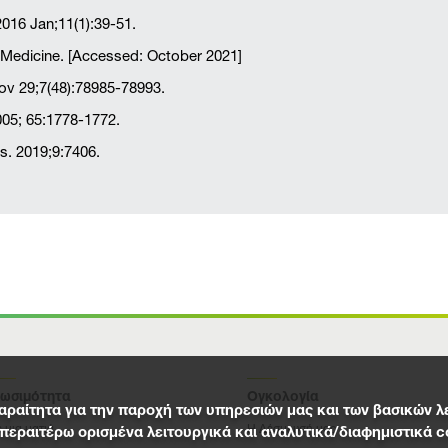
2016 Jan;11(1):39-51.
Medicine. [Accessed: October 2021]
ov 29;7(48):78985-78993.
005; 65:1778-1772.
ts. 2019;9:7406.
ιωσιμότητα
Ογκολογία
παραίτητα για την παροχή των υπηρεσιών μας και των βασικών λ
 μια ματιά
Η Δέσμευσή μας
εραιτέρω ορισμένα λειτουργικά και αναλυτικά/διαφημιστικά c