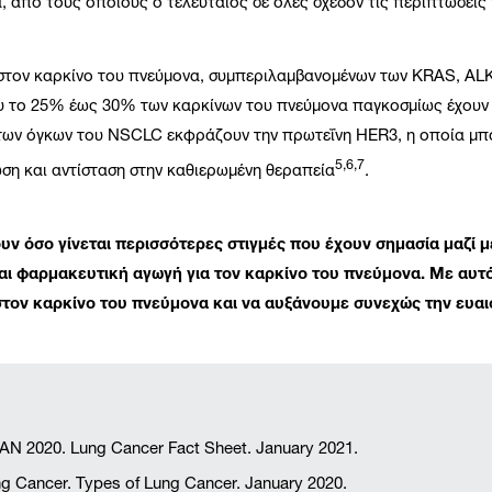
, από τους οποίους ο τελευταίος σε όλες σχεδόν τις περιπτώσεις
ί στον καρκίνο του πνεύμονα, συμπεριλαμβανομένων των KRAS, AL
 το 25% έως 30% των καρκίνων του πνεύμονα παγκοσμίως έχουν 
 των όγκων του NSCLC εκφράζουν την πρωτεΐνη HER3, η οποία μπορ
5,6,7
ση και αντίσταση στην καθιερωμένη θεραπεία
.
υν όσο γίνεται περισσότερες στιγμές που έχουν σημασία μαζί με
ι φαρμακευτική αγωγή για τον καρκίνο του πνεύμονα. Με αυτ
στον καρκίνο του πνεύμονα και να αυξάνουμε συνεχώς την ευαι
N 2020. Lung Cancer Fact Sheet. January 2021.
g Cancer. Types of Lung Cancer. January 2020.