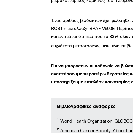
μικροκυτταρικός καρκίνος του πνεύμονα
Ένας αριθμός βιοδεικτών έχει μελετηθε
ROS1 ή μετάλλαξη BRAF V600E. Περίπου
και εκτιμάται ότι περίπου το 83% όλων
συχνότητα μεταστάσεων, μειωμένη επιβίω
Για να μπορέσουν οι ασθενείς να βιώσο
αναπτύσσουμε περαιτέρω θεραπείες κα
υποστηρίξουμε επιπλέον καινοτομίες 
Βιβλιογραφικές αναφορές
1
World Health Organization. GLOBOCA
2
American Cancer Society. About Lun