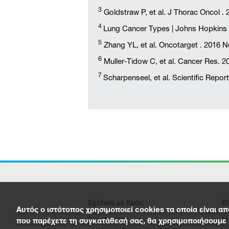
3
Goldstraw P, et al. J Thorac Oncol . 
4
Lung Cancer Types | Johns Hopkins 
5
Zhang YL, et al. Oncotarget . 2016 N
6
Muller-Tidow C, et al. Cancer Res. 2
7
Scharpenseel, et al. Scientific Repor
Σχετικά με Εμάς
Β
Αυτός ο ιστότοπος χρησιμοποιεί cookies τα οποία είναι α
Με
Ποιοι Είμαστε
που παρέχετε τη συγκατάθεσή σας, θα χρησιμοποιήσουμε π