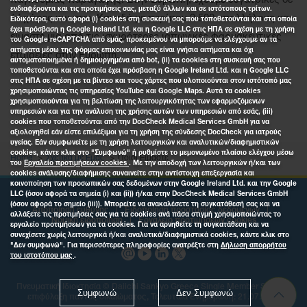
παγκόσμιας παραγωγής. Στην Ευρώπη, έχουμε θυγατρικές σε
ενδιαφέροντα και τις προτιμήσεις σας, μεταξύ άλλων και σε ιστότοπους τρίτων.
14 χώρες και στον Καναδά με περίπου 2.500 υπαλλήλους και
Ειδικότερα, αυτό αφορά (i) cookies στη συσκευή σας που τοποθετούνται και στα οποία
έχει πρόσβαση η Google Ireland Ltd. και η Google LLC στις ΗΠΑ σε σχέση με τη χρήση
είμαστε μια από τις ισχυρότερες ιαπωνικές φαρμακευτικές
του Google reCAPTCHA από εμάς, προκειμένου να μπορούμε να ελέγχουμε αν τα
αιτήματα μέσω της φόρμας επικοινωνίας μας είναι γνήσια αιτήματα και όχι
εταιρείες στην Ευρώπη.
αυτοματοποιημένα ή δημιουργημένα από bot, (ii) τα cookies στη συσκευή σας που
τοποθετούνται και στα οποία έχει πρόσβαση η Google Ireland Ltd. και η Google LLC
στις ΗΠΑ σε σχέση με τα βίντεο και τους χάρτες που υλοποιούνται στον ιστότοπό μας
χρησιμοποιώντας τις υπηρεσίες YouTube και Google Maps. Αυτά τα cookies
χρησιμοποιούνται για τη βελτίωση της λειτουργικότητας των εφαρμοζόμενων
υπηρεσιών και για την ανάλυση της χρήσης αυτών των υπηρεσιών από εσάς, (iii)
cookies που τοποθετούνται από την DocCheck Medical Services GmbH για να
αξιολογηθεί εάν είστε επιλέξιμοι για τη χρήση της σύνδεσης DocCheck για ιατρούς
υγείας. Εάν συμφωνείτε με τη χρήση λειτουργικών και αναλυτικών/διαφημιστικών
cookies, κάντε κλικ στο "Συμφωνώ" ή ρυθμίστε το μεμονωμένο πλαίσιο ελέγχου μέσω
Home
Σχετικά με Εμάς
Ποιοι Είμαστε
του
Εργαλείο προτιμήσεων cookies
. Με την αποδοχή των λειτουργικών ή/και των
cookies ανάλυσης/διαφήμισης συναινείτε στην αντίστοιχη επεξεργασία και
κοινοποίηση των προσωπικών σας δεδομένων στην Google Ireland Ltd. και την Google
LLC (όσον αφορά τα σημεία (i) και (ii)) ή/και στην DocCheck Medical Services GmbH
(όσον αφορά το σημείο (iii)). Μπορείτε να ανακαλέσετε τη συγκατάθεσή σας και να
Αποποίηση ευθύνης
Ειδοποίηση προστασίας δεδομένων
αλλάξετε τις προτιμήσεις σας για τα cookies ανά πάσα στιγμή χρησιμοποιώντας το
Νομική ειδοποίηση
Εργαλείο προτιμήσεων cookies
εργαλείο προτιμήσεων για τα cookies. Για να αρνηθείτε τη συγκατάθεση και να
συνεχίσετε χωρίς λειτουργικά ή/και αναλυτικά/διαφημιστικά cookies, κάντε κλικ στο
"Δεν συμφωνώ". Για περισσότερες πληροφορίες ανατρέξτε στη
Δήλωση απορρήτου
του ιστοτόπου μας
.
Πνευματική Ιδιοκτησία ©
Daiichi Sankyo Greece Single Member S.A.
, Με
Συμφωνώ
Δεν Συμφωνώ
επιφύλαξη παντός δικαιώματος, Τελευταία Ενημέρωση: 21.07.2026