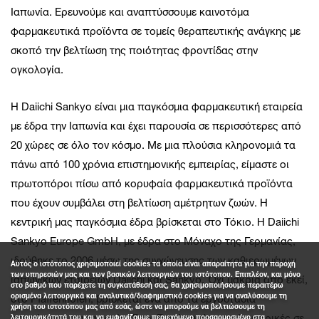
Ιαπωνία. Ερευνούμε και αναπτύσσουμε καινοτόμα
φαρμακευτικά προϊόντα σε τομείς θεραπευτικής ανάγκης με
σκοπό την βελτίωση της ποιότητας φροντίδας στην
ογκολογία.
Η Daiichi Sankyo είναι μια παγκόσμια φαρμακευτική εταιρεία
με έδρα την Ιαπωνία και έχει παρουσία σε περισσότερες από
20 χώρες σε όλο τον κόσμο. Με μια πλούσια κληρονομιά τα
πάνω από 100 χρόνια επιστημονικής εμπειρίας, είμαστε οι
πρωτοπόροι πίσω από κορυφαία φαρμακευτικά προϊόντα
που έχουν συμβάλει στη βελτίωση αμέτρητων ζωών. Η
κεντρική μας παγκόσμια έδρα βρίσκεται στο Τόκιο. Η Daiichi
Sankyo Europe GmbH, με έδρα στο Μόναχο της Γερμανίας,
ιδρύθηκε το 2006 μέσω της συγχώνευσης των καθιερωμένων
Αυτός ο ιστότοπος χρησιμοποιεί cookies τα οποία είναι απαραίτητα για την παροχή
των υπηρεσιών μας και των βασικών λειτουργιών του ιστότοπου. Επιπλέον, και μόνο
ιαπωνικών εταιρειών Daiichi και Sankyo. Όχι μακριά από εκεί,
στο βαθμό που παρέχετε τη συγκατάθεσή σας, θα χρησιμοποιήσουμε περαιτέρω
ορισμένα λειτουργικά και αναλυτικά/διαφημιστικά cookies για να αναλύσουμε τη
στο Pfaffenhofen, βρίσκεται ένα από τα εργοστάσια
χρήση του ιστοτόπου μας από εσάς, ώστε να μπορούμε να βελτιώσουμε τη
λειτουργικότητά του και να εμφανίζουμε περιεχόμενο προσαρμοσμένο στα