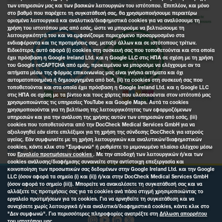
των υπηρεσιών μας και των βασικών λειτουργιών του ιστότοπου. Επιπλέον, και μόνο
στο βαθμό που παρέχετε τη συγκατάθεσή σας, θα χρησιμοποιήσουμε περαιτέρω
ορισμένα λειτουργικά και αναλυτικά/διαφημιστικά cookies για να αναλύσουμε τη
χρήση του ιστοτόπου μας από εσάς, ώστε να μπορούμε να βελτιώσουμε τη
λειτουργικότητά του και να εμφανίζουμε περιεχόμενο προσαρμοσμένο στα
ενδιαφέροντα και τις προτιμήσεις σας, μεταξύ άλλων και σε ιστότοπους τρίτων.
Ειδικότερα, αυτό αφορά (i) cookies στη συσκευή σας που τοποθετούνται και στα οποία
έχει πρόσβαση η Google Ireland Ltd. και η Google LLC στις ΗΠΑ σε σχέση με τη χρήση
του Google reCAPTCHA από εμάς, προκειμένου να μπορούμε να ελέγχουμε αν τα
αιτήματα μέσω της φόρμας επικοινωνίας μας είναι γνήσια αιτήματα και όχι
αυτοματοποιημένα ή δημιουργημένα από bot, (ii) τα cookies στη συσκευή σας που
τοποθετούνται και στα οποία έχει πρόσβαση η Google Ireland Ltd. και η Google LLC
στις ΗΠΑ σε σχέση με τα βίντεο και τους χάρτες που υλοποιούνται στον ιστότοπό μας
χρησιμοποιώντας τις υπηρεσίες YouTube και Google Maps. Αυτά τα cookies
χρησιμοποιούνται για τη βελτίωση της λειτουργικότητας των εφαρμοζόμενων
υπηρεσιών και για την ανάλυση της χρήσης αυτών των υπηρεσιών από εσάς, (iii)
cookies που τοποθετούνται από την DocCheck Medical Services GmbH για να
αξιολογηθεί εάν είστε επιλέξιμοι για τη χρήση της σύνδεσης DocCheck για ιατρούς
υγείας. Εάν συμφωνείτε με τη χρήση λειτουργικών και αναλυτικών/διαφημιστικών
cookies, κάντε κλικ στο "Συμφωνώ" ή ρυθμίστε το μεμονωμένο πλαίσιο ελέγχου μέσω
Home
Βιωσιμότητα
Με μια ματιά
του
Εργαλείο προτιμήσεων cookies
. Με την αποδοχή των λειτουργικών ή/και των
cookies ανάλυσης/διαφήμισης συναινείτε στην αντίστοιχη επεξεργασία και
κοινοποίηση των προσωπικών σας δεδομένων στην Google Ireland Ltd. και την Google
LLC (όσον αφορά τα σημεία (i) και (ii)) ή/και στην DocCheck Medical Services GmbH
(όσον αφορά το σημείο (iii)). Μπορείτε να ανακαλέσετε τη συγκατάθεσή σας και να
Αποποίηση ευθύνης
Ειδοποίηση προστασίας δεδομένων
αλλάξετε τις προτιμήσεις σας για τα cookies ανά πάσα στιγμή χρησιμοποιώντας το
Νομική ειδοποίηση
Εργαλείο προτιμήσεων cookies
εργαλείο προτιμήσεων για τα cookies. Για να αρνηθείτε τη συγκατάθεση και να
συνεχίσετε χωρίς λειτουργικά ή/και αναλυτικά/διαφημιστικά cookies, κάντε κλικ στο
"Δεν συμφωνώ". Για περισσότερες πληροφορίες ανατρέξτε στη
Δήλωση απορρήτου