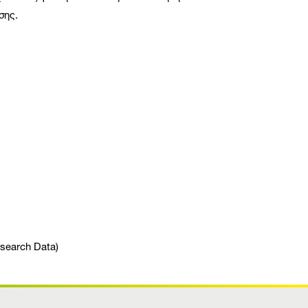
σης.
esearch Data)