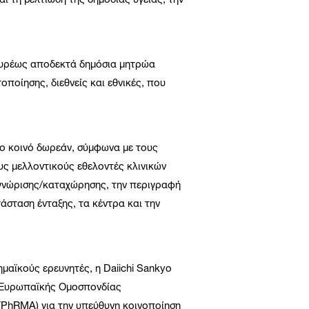
ι τη βελτίωση της δημόσιας υγείας, την
 ευρέως αποδεκτά δημόσια μητρώα
οποίησης, διεθνείς και εθνικές, που
το κοινό δωρεάν, σύμφωνα με τους
υς μελλοντικούς εθελοντές κλινικών
ναγνώρισης/καταχώρησης, την περιγραφή
τάσταση ένταξης, τα κέντρα και την
ημαϊκούς ερευνητές, η Daiichi Sankyo
η Ευρωπαϊκής Ομοσπονδίας
(PhRMA) για την υπεύθυνη κοινοποίηση