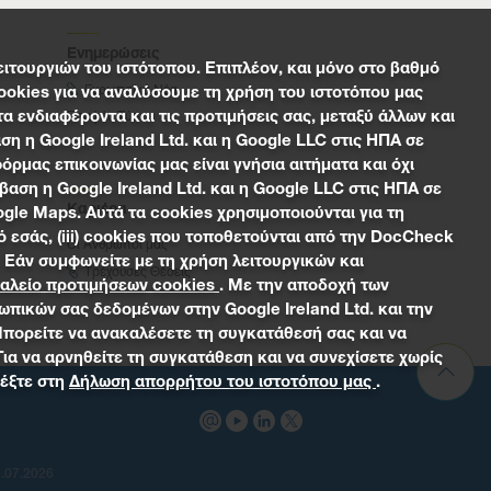
Ενημερώσεις
ειτουργιών του ιστότοπου. Επιπλέον, και μόνο στο βαθμό
Ευρωπαϊκά Νέα
ookies για να αναλύσουμε τη χρήση του ιστοτόπου μας
 ενδιαφέροντα και τις προτιμήσεις σας, μεταξύ άλλων και
Επαφές Τύπου
ση η Google Ireland Ltd. και η Google LLC στις ΗΠΑ σε
μας επικοινωνίας μας είναι γνήσια αιτήματα και όχι
βαση η Google Ireland Ltd. και η Google LLC στις ΗΠΑ σε
Καριέρα
ogle Maps. Αυτά τα cookies χρησιμοποιούνται για τη
 εσάς, (iii) cookies που τοποθετούνται από την DocCheck
Οι Άνθρωποί μας
. Εάν συμφωνείτε με τη χρήση λειτουργικών και
Τρέχουσες Θέσεις
αλείο προτιμήσεων cookies
. Με την αποδοχή των
ωπικών σας δεδομένων στην Google Ireland Ltd. και την
. Μπορείτε να ανακαλέσετε τη συγκατάθεσή σας και να
Για να αρνηθείτε τη συγκατάθεση και να συνεχίσετε χωρίς
ρέξτε στη
Δήλωση απορρήτου του ιστοτόπου μας
.
1.07.2026