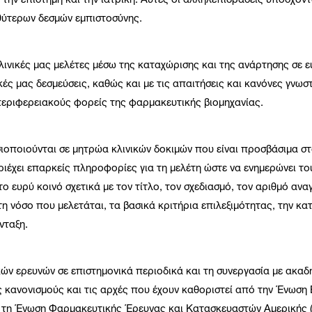
ην επιστήμη και την ιατρική. Αυτές οι αλληλεπιδράσεις υπόσχοντα
αθύτερων δεσμών εμπιστοσύνης.
ινικές μας μελέτες μέσω της καταχώρισης και της ανάρτησης σε
κές μας δεσμεύσεις, καθώς και με τις απαιτήσεις και κανόνες γνωστ
περιφερειακούς φορείς της φαρμακευτικής βιομηχανίας.
οσιοποιούνται σε μητρώα κλινικών δοκιμών που είναι προσβάσιμα σ
ιέχει επαρκείς πληροφορίες για τη μελέτη ώστε να ενημερώνει το
 το ευρύ κοινό σχετικά με τον τίτλο, τον σχεδιασμό, τον αριθμό α
τη νόσο που μελετάται, τα βασικά κριτήρια επιλεξιμότητας, την κα
νταξη.
κών ερευνών σε επιστημονικά περιοδικά και τη συνεργασία με ακαδ
ς κανονισμούς και τις αρχές που έχουν καθοριστεί από την Ένωσ
ι τη Ένωση Φαρμακευτικής Έρευνας και Κατασκευαστών Αμερικής 