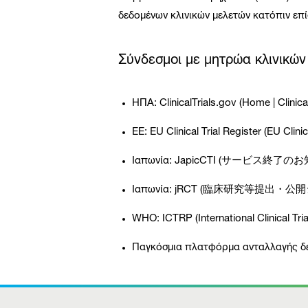
δεδομένων κλινικών μελετών κατόπιν επ
Σύνδεσμοι με μητρώα κλινικώ
ΗΠΑ: ClinicalTrials.gov (Home | Clinica
ΕΕ: EU Clinical Trial Register (EU Clini
Ιαπωνία: JapicCTI (サービ
Ιαπωνία: jRCT (臨床研究等提出・公
WHO: ICTRP (International Clinical Tri
Παγκόσμια πλατφόρμα ανταλλαγής δεδομέ