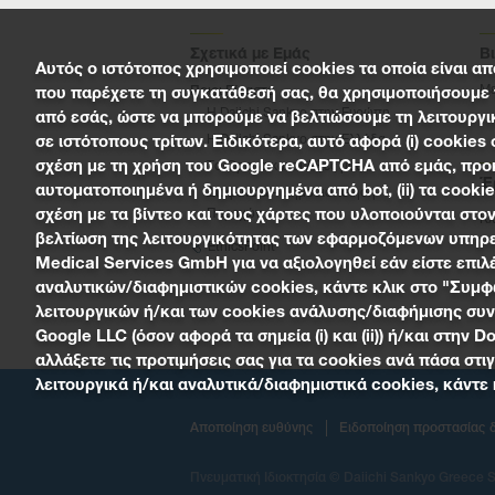
Σχετικά με Εμάς
Β
Αυτός ο ιστότοπος χρησιμοποιεί cookies τα οποία είναι α
Με
Ποιοι Είμαστε
που παρέχετε τη συγκατάθεσή σας, θα χρησιμοποιήσουμε π
Η Daiichi Sankyo στην Ευρώπη
από εσάς, ώστε να μπορούμε να βελτιώσουμε τη λειτουργι
Η Daiichi Sankyo στην Ελλάδα
σε ιστότοπους τρίτων. Ειδικότερα, αυτό αφορά (i) cookies
σχέση με τη χρήση του Google reCAPTCHA από εμάς, προκε
Το Όραμα και οι Αξίες μας
Έ
αυτοματοποιημένα ή δημιουργημένα από bot, (ii) τα cooki
Διαφάνεια – Δημοσιοποίηση
σχέση με τα βίντεο και τους χάρτες που υλοποιούνται στο
Παροχών
Κλ
βελτίωση της λειτουργικότητας των εφαρμοζόμενων υπηρεσ
EthicsPoint
Medical Services GmbH για να αξιολογηθεί εάν είστε επιλ
αναλυτικών/διαφημιστικών cookies, κάντε κλικ στο "Συμ
λειτουργικών ή/και των cookies ανάλυσης/διαφήμισης συνα
Google LLC (όσον αφορά τα σημεία (i) και (ii)) ή/και στη
αλλάξετε τις προτιμήσεις σας για τα cookies ανά πάσα στι
λειτουργικά ή/και αναλυτικά/διαφημιστικά cookies, κάντ
Αποποίηση ευθύνης
Ειδοποίηση προστασίας 
Πνευματική Ιδιοκτησία ©
Daiichi Sankyo Greece 