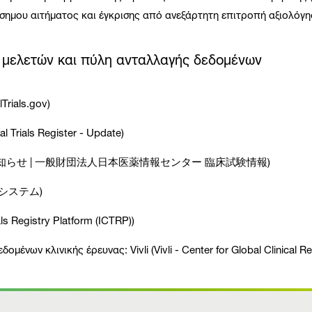
ίσημου αιτήματος και έγκρισης από ανεξάρτητη επιτροπή αξιολόγη
ν μελετών και πύλη ανταλλαγής δεδομένων
lTrials.gov)
cal Trials Register - Update)
ス終了のお知らせ | 一般財団法人日本医薬情報センター 臨床試験情報)
開システム)
als Registry Platform (ICTRP))
νων κλινικής έρευνας: Vivli (Vivli - Center for Global Clinical R