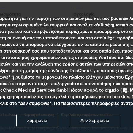
ιωσιμότητα
Ογκολογία
παραίτητα για την παροχή των υπηρεσιών μας και των βασικών λ
 μια ματιά
Η Δέσμευσή μας
εραιτέρω ορισμένα λειτουργικά και αναλυτικά/διαφημιστικά c
κότητά του και να εμφανίζουμε περιεχόμενο προσαρμοσμένο στα
Καρκίνος του Μαστού
 στη συσκευή σας που τοποθετούνται και στα οποία έχει πρόσβα
Καρκίνος του Πνεύμονα
ιμένου να μπορούμε να ελέγχουμε αν τα αιτήματα μέσω της φόρ
Καρκίνος του Στομάχου
ρευνα & Ανάπτυξη
es στη συσκευή σας που τοποθετούνται και στα οποία έχει πρόσ
Καρκίνος παχέος εντέρου
ν ιστότοπό μας χρησιμοποιώντας τις υπηρεσίες YouTube και Go
ινικές Δοκιμές
Αναφορά Ανεπιθύμητων Συμβάντων
ιών και για την ανάλυση της χρήσης αυτών των υπηρεσιών από
έξιμοι για τη χρήση της σύνδεσης DocCheck για ιατρούς υγείας
φωνώ" ή ρυθμίστε το μεμονωμένο πλαίσιο ελέγχου μέσω του
Εργ
ινείτε στην αντίστοιχη επεξεργασία και κοινοποίηση των προσ
ν DocCheck Medical Services GmbH (όσον αφορά το σημείο (iii))
γμή χρησιμοποιώντας το εργαλείο προτιμήσεων για τα cookies. 
ε κλικ στο "Δεν συμφωνώ". Για περισσότερες πληροφορίες ανατ
δεδομένων
Νομική ειδοποίηση
Εργαλείο προτιμήσεων cookies
Συμφωνώ
Δεν Συμφωνώ
Single Member S.A.
, Με επιφύλαξη παντός δικαιώματος, Τελευταία Ενημέρωση: 2